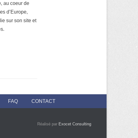
e, au coeur de
sues d’Europe,
e sur son site et
s.
FAQ
CONTACT
Réalisé par
Exocet Consulting