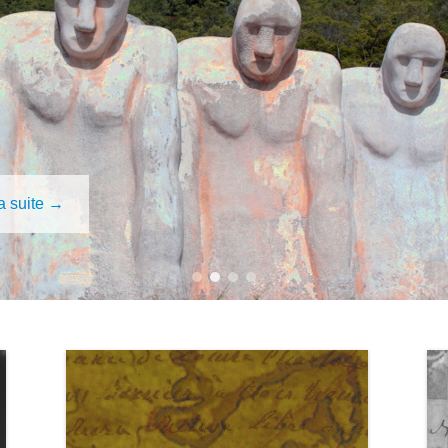
1
2
3
4