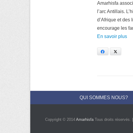
Amarhisfa associ
l’arc Antillais. 
d’Afrique et des 
encourage les fa
En savoir plus
Facebook
X
Menu du bas de page
Skip to Footer Content
QUI SOMMES NOUS?
Copyright © 2014
Amarhisfa
Tous droits réservés. 