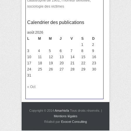
catastrophe de 1902, l’horreur dévoilée,
sociologie des victimes
Calendrier des publications
août 2026
L
M
M
J
V
S
D
1
2
3
4
5
6
7
8
9
10
11
12
13
14
15
16
17
18
19
20
21
22
23
24
25
26
27
28
29
30
31
« Oct
Copyright © 2014
Amarhisfa
Tous droits réservés. |
Mentions légales
Réalisé par
Exocet Consulting