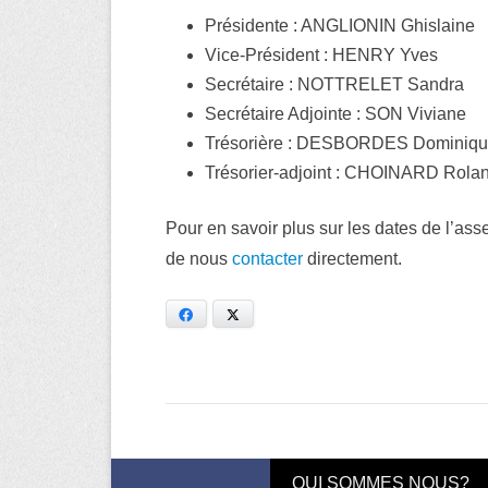
Présidente : ANGLIONIN Ghislaine
Vice-Président : HENRY Yves
Secrétaire : NOTTRELET Sandra
Secrétaire Adjointe : SON Viviane
Trésorière : DESBORDES Dominiq
Trésorier-adjoint : CHOINARD Rola
Pour en savoir plus sur les dates de l’as
de nous
contacter
directement.
Facebook
X
Menu du bas de page
Skip to Footer Content
QUI SOMMES NOUS?