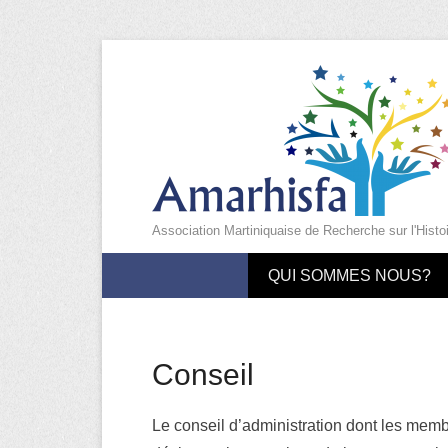
Association Martiniquaise de Recherche sur l'Histo
Menu principal
Aller au contenu
QUI SOMMES NOUS?
Conseil
Le conseil d’administration dont les memb